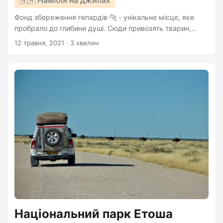
Фонд збереження гепардів 🐆 - унікальне місце, яке
пробрало до глибини душі. Сюди привозять тварин,
яких забрали у горе-фермерів. В Намібії це типова
12 травня, 2021
· 3 хвилин
історія, коли їх тримають у клітках і показують
туристам за гроші. Тут їх реабілітують і готують до
життя в дикій природі. Фонд живе за рахунок
пожертвувань, сувенірів та екскурсій. Найчастіше
гепарди, які виросли в клітці, втрачають здатність
полювати в дикій природі. Їх годують з миски і вони
втрачають швидкість....
Національний парк Етоша