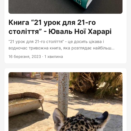
Книга “21 урок для 21-го
століття” - Юваль Ної Харарі
“21 урок для 21-го століття“ - це досить цікава і
водночас тривожна книга, яка розглядає найбільш
значущі виклики і загрози, що стоять перед людством у
16 березня, 2023
· 1 хвилина
ХХІ столітті. Автор Юваль Ної Харарі на прикладах з
історії та сучасного життя демонструє, які проблеми
можуть виникнути в результаті розвитку біотехнологій,
штучного інтелекту, клітинної і генної терапії, технологій
шифрування та інших областей. Книга дуже цікаво
написана і здатна зацікавити широке коло читачів.
Автор чітко і зрозуміло викладає складні ідеї,
використовуючи багато прикладів та історичних
аналогій....