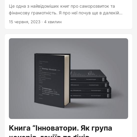
Це одна з найвідоміших книг про саморозвиток та
фінансову грамотність. Я про неї почув ще в далекій
молодості, коли тільки почав цікавитись подібною
15 червня, 2023
· 4 хвилин
літературою. Але знайшов час прочитати тільки зараз. В
цілому, книга цікава, і я б її радив прочитати. Це збірка
невеликих історій різних людей зі стародавнього міста
Вавілону, яке колись було найбагатшим у світі. У них
автор розповідає і пояснює різні базові правила
поводження з грошима: накопичення, заощадження,
інвестиції, створення багатства, як уникнути боргів та
що робити зі зібраними коштами після цього....
Книга “Інноватори. Як група