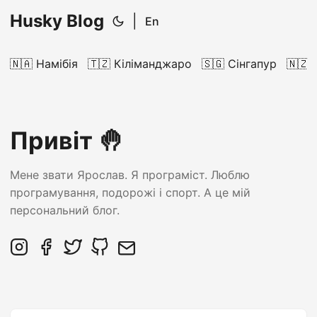
Husky Blog
|
En
🇳🇦 Намібія
🇹🇿 Кіліманджаро
🇸🇬 Сінгапур
🇳🇿 
Привіт 🤚
Мене звати Ярослав. Я програміст. Люблю
програмування, подорожі і спорт. А це мій
персональний блог.