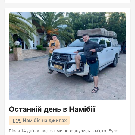
вона завжди була в моєму списку. І ось нещодавно
вона раптово здійснилась. Маша і Даша Це Маша і
Даша. Вони переселенки з Харькова які зараз живуть у
екопарку “Ковалівка”. Дуже милі, активні і справжні
майбутні ягуари. Наразі вони не дуже усвідомлюють,
що виростуть тихими вбивцями....
Останній день в Намібії
🇳🇦 Намібія на джипах
Після 14 днів у пустелі ми повернулись в місто. Було