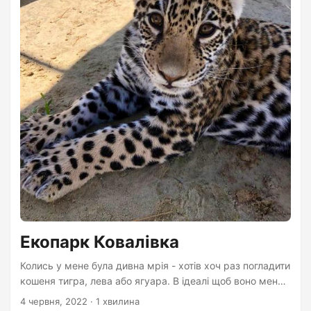
Екопарк Ковалівка
Колись у мене була дивна мрія - хотів хоч раз погладити
кошеня тигра, лева або ягуара. В ідеалі щоб воно мене
ще й вкусило 🙂 Не знаю звідки взялась ця мрія, але
4 червня, 2022
· 1 хвилина