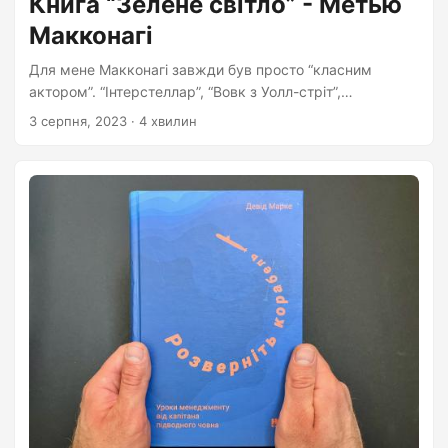
Книга “Зелене світло” - Метью
Макконагі
Для мене Макконагі завжди був просто “класним
актором”. “Інтерстеллар”, “Вовк з Уолл-стріт”,
“Справжній детектив”. Але тільки прочитавши його
3 серпня, 2023
· 4 хвилин
автобіографію я дізнався, наскільки це людина з дійсно
великим внутрішнім світом. У цій книзі він розповідає
про своє життя як воно було і є. Розповідає про хороші і
погані моменти. Дає зрозуміти як і чому він став саме
таким яким він є. Він вводить таке класне поняття як
“зелене світло”. Уявіть, що ваше життя - це рух на
автівці по місту....