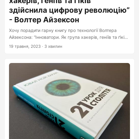
хакерів, геніїв та ґіків
здійснила цифрову революцію”
- Волтер Айзексон
Хочу порадити гарну книгу про технології Волтера
Айзексона: “Інноватори. Як група хакерів, геніїв та ґіків
здійснила цифрову революцію”. У ній розповідається, як
19 травня, 2023
· 3 хвилин
будувався цифровий світ починаючи від Ади Лавлейс і
до сьогоднішнього стану речей: Інтернет, смартфони,
персональні комп’ютери. Як він став таким, яким він є
зараз, хто його герої та забуті генії. У книжці дуже
класно показано, як очевидні для нас технології, такі як
розподілена мережа, соціальні мережі, ПК, колись були
зовсім неочевидні і зустрічали великий супротив....