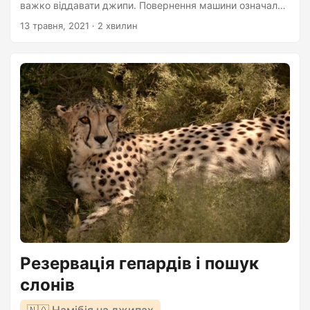
важко віддавати джипи. Повернення машини означало
кінець однієї з найбільш епічних експедицій за моє
13 травня, 2021
· 2 хвилин
життя. За відчуттями, ці два тижні тривали місяць.
Джип був нашим маленьким домом на якому ми могли
їхати куди завгодно. В аренду сдаются різні моделі
джипів, можна взяти цілий палац на колесах Так, у нас
не було безлічі зручностей. Доводилося розводити
багаття, щоб приготувати вечерю. Приймаючи душ у
таборі, до тебе могла залетіти здоровенна комаха....
Резервація гепардів і пошук
слонів
🇳🇦 Намібія на джипах