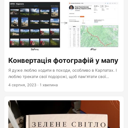
Конвертація фотографій у мапу
Я дуже люблю ходити в походи, особливо в Карпатах. І
люблю трекати свої подорожі, щоб пам’ятати свої
маршрути та планувати нові. Але у далекому минулому
4 серпня, 2023
· 1 хвилина
у мене не було ніяких трекерів чи смарт-годинників. На
той час це було занадто дорого для мене. Замість
цього я багато фотографував. Карпати дуже красиві, і
хочеться зловити кожну мить. А якщо фотографуєш
смартфоном, він додає GPS-інформацію про те, де було
зроблено фото. Хм, звучить так, ніби можна
використати трохи магії програміста, витягти GPS-