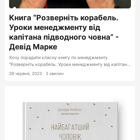
Книга “Розверніть корабель.
Уроки менеджменту від
капітана підводного човна” -
Девід Марке
Хочу порадити класну книгу по менеджменту
“Розверніть корабель. Уроки менеджменту від капітана
підводного човна”, - Девіда Марке. В ній автор, капітан
28 червня, 2023
· 3 хвилин
ядерного підводного човна США “Санта-Фе” розповідає
як він змінював систему управління на довіреному
йому кораблі завдяки чому, човен перемістився з
останнього місця в рейтингу на перше. Ще досить
давно він бачив проблему в системі управління
підводними човнами в армії США. На капітанах лежала
велика відповідальність і вони жостко тримали
управління у своїх руках....