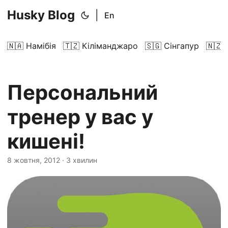
Husky Blog
|
En
🇳🇦 Намібія
🇹🇿 Кіліманджаро
🇸🇬 Сінгапур
🇳🇿 
Персональний
тренер у вас у
кишені!
8 жовтня, 2012
· 3 хвилин