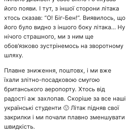
його появи. І тут, з іншої сторони літака
хтось сказав: “О! Біг-Бен!”. Виявилось, що
його було видно з іншого боку літака… Ну
нічого страшного, ми з ним ще
обов’язково зустрінемось на зворотному
шляху.
Плавне зниження, поштовх, і ми вже
їхали злітно-посадковою смугою
британського аеропорту. Хтось від
радості аж захлопав. Скоріше за все наші
українські студенти 🙂 Літак підняв свої
закрилки і ми почали плавно зменшувати
швидкість.