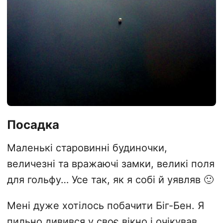
Посадка
Маленькі старовинні будиночки,
величезні та вражаючі замки, великі поля
для гольфу… Усе так, як я собі й уявляв 🙂
Мені дуже хотілось побачити Біг-Бен. Я
пильно дивився у своє вікно і очікував