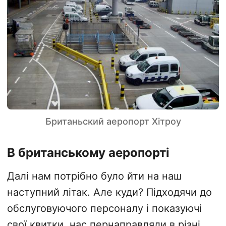
Британьский аеропорт Хітроу
В британському аеропорті
Далі нам потрібно було йти на наш
наступний літак. Але куди? Підходячи до
обслуговуючого персоналу і показуючі
свої квитки, нас пернаправляли в різні