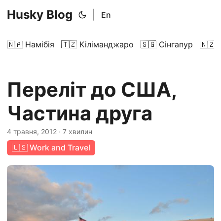
Husky Blog
|
En
🇳🇦 Намібія
🇹🇿 Кіліманджаро
🇸🇬 Сінгапур
🇳🇿 
Переліт до США,
Частина друга
4 травня, 2012
· 7 хвилин
🇺🇸 Work and Travel